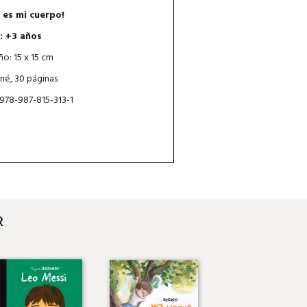
 es mi cuerpo!
: +3 años
o: 15 x 15 cm
né, 30 páginas
 978-987-815-313-1
R