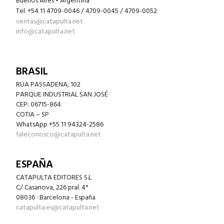
Buenos Aires • Argentina
Tel. +54 11 4709-0046 / 4709-0045 / 4709-0052
ventas@catapulta.net
info@catapulta.net
BRASIL
RUA PASSADENA, 102
PARQUE INDUSTRIAL SAN JOSÉ
CEP: 06715-864
COTIA – SP
WhatsApp +55 11 94324-2586
faleconosco@catapulta.net
ESPAÑA
CATAPULTA EDITORES S.L
C/ Casanova, 226 pral. 4°
08036 · Barcelona - España
catapulta.es@catapulta.net