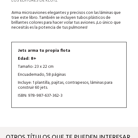
LOS EDITORES DE KLUTZ
Arma microaviones elegantes y precisos con las láminas que
trae este libro. También se incluyen tubos plásticos de
brillantes colores para hacer volar tus aviones. ¡Lo único que
necesitás es la potencia de tus pulmones!
Jets arma tu propia flota
Edad: 8+
Tamaño: 23 x 22 cm
Encuadernado, 58 páginas
Incluye: 1 plantilla, pajitas, contrapesos, láminas para
construir 60 jets.
ISBN: 978-987-637-362-3
OTROS TÍTULOS QUE TE PUEDEN INTERESAR