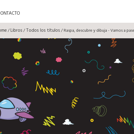
CONTACTO
ome
Libros
Todos los títulos
/
/
/ Raspa, descubre y dibuja - Vamos a pas