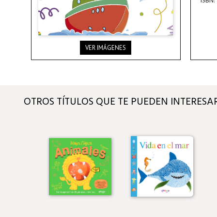
ISBN:
VER IMÁGENES
OTROS TÍTULOS QUE TE PUEDEN INTERESA