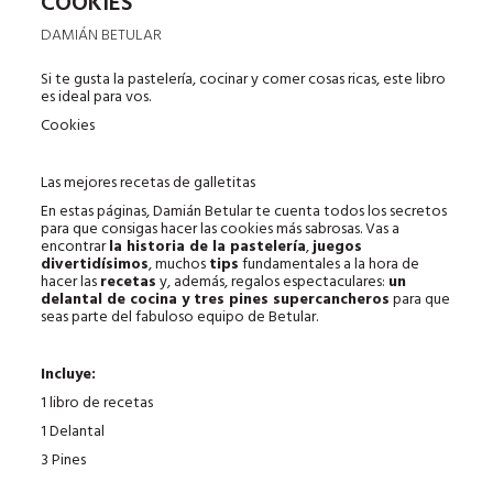
COOKIES
DAMIÁN BETULAR
Si te gusta la pastelería, cocinar y comer cosas ricas, este libro
es ideal para vos.
Cookies
Las mejores recetas de galletitas
En estas páginas, Damián Betular te cuenta todos los secretos
para que consigas hacer las cookies más sabrosas. Vas a
encontrar
la historia de la pastelería
,
juegos
divertidísimos
, muchos
tips
fundamentales a la hora de
hacer las
recetas
y, además, regalos espectaculares:
un
delantal de cocina y tres pines supercancheros
para que
seas parte del fabuloso equipo de Betular.
Incluye:
1 libro de recetas
1 Delantal
3 Pines