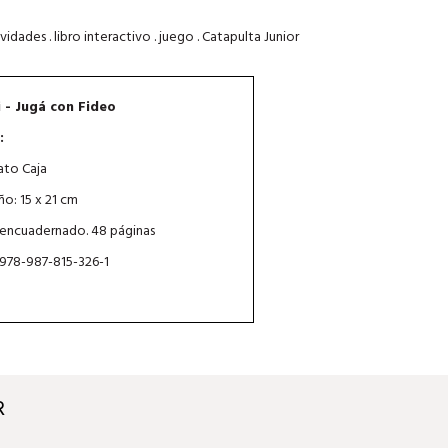
vidades . libro interactivo . juego . Catapulta Junior
 - Jugá con Fideo
:
to Caja
o: 15 x 21 cm
 encuadernado. 48 páginas
 978-987-815-326-1
R