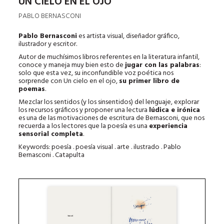
UN CIELO EN EL OJO
PABLO BERNASCONI
Pablo Bernasconi
es artista visual, diseñador gráfico,
ilustrador y escritor.
Autor de muchísimos libros referentes en la literatura infantil,
conoce y maneja muy bien esto de
jugar con las palabras
:
solo que esta vez, su inconfundible voz poética nos
sorprende con Un cielo en el ojo,
su primer libro de
poemas
.
Mezclar los sentidos (y los sinsentidos) del lenguaje, explorar
los recursos gráficos y proponer una lectura
lúdica e irónica
es una de las motivaciones de escritura de Bernasconi, que nos
recuerda a los lectores que la poesía es una
experiencia
sensorial completa
.
Keywords: poesía . poesía visual . arte . ilustrado . Pablo
Bernasconi . Catapulta