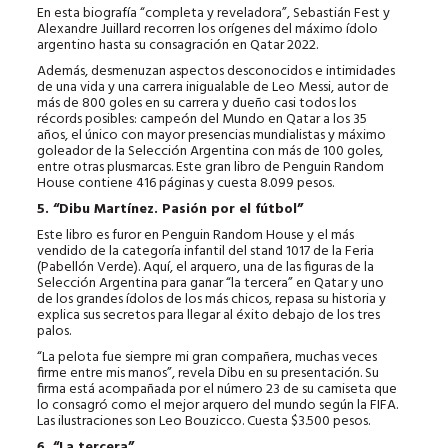
En esta biografía “completa y reveladora”, Sebastián Fest y
Alexandre Juillard recorren los orígenes del máximo ídolo
argentino hasta su consagración en Qatar 2022.
Además, desmenuzan aspectos desconocidos e intimidades
de una vida y una carrera inigualable de Leo Messi, autor de
más de 800 goles en su carrera y dueño casi todos los
récords posibles: campeón del Mundo en Qatar a los 35
años, el único con mayor presencias mundialistas y máximo
goleador de la Selección Argentina con más de 100 goles,
entre otras plusmarcas. Este gran libro de Penguin Random
House contiene 416 páginas y cuesta 8.099 pesos.
5. “Dibu Martínez. Pasión por el fútbol”
Este libro es furor en Penguin Random House y el más
vendido de la categoría infantil del stand 1017 de la Feria
(Pabellón Verde). Aquí, el arquero, una de las figuras de la
Selección Argentina para ganar “la tercera” en Qatar y uno
de los grandes ídolos de los más chicos, repasa su historia y
explica sus secretos para llegar al éxito debajo de los tres
palos.
“La pelota fue siempre mi gran compañera, muchas veces
firme entre mis manos”, revela Dibu en su presentación. Su
firma está acompañada por el número 23 de su camiseta que
lo consagró como el mejor arquero del mundo según la FIFA.
Las ilustraciones son Leo Bouzicco. Cuesta $3.500 pesos.
6. “La tercera”