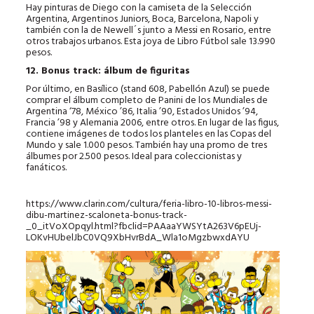
Hay pinturas de Diego con la camiseta de la Selección
Argentina, Argentinos Juniors, Boca, Barcelona, Napoli y
también con la de Newell´s junto a Messi en Rosario, entre
otros trabajos urbanos. Esta joya de Libro Fútbol sale 13.990
pesos.
12. Bonus track: álbum de figuritas
Por último, en Basílico (stand 608, Pabellón Azul) se puede
comprar el álbum completo de Panini de los Mundiales de
Argentina ‘78, México ’86, Italia ’90, Estados Unidos ’94,
Francia ’98 y Alemania 2006, entre otros. En lugar de las figus,
contiene imágenes de todos los planteles en las Copas del
Mundo y sale 1.000 pesos. También hay una promo de tres
álbumes por 2.500 pesos. Ideal para coleccionistas y
fanáticos.
https://www.clarin.com/cultura/feria-libro-10-libros-messi-
dibu-martinez-scaloneta-bonus-track-
_0_itVoXOpqyl.html?fbclid=PAAaaYWSYtA263V6pEUj-
LOKvHUbelJbC0VQ9XbHvrBdA_Wla1oMgzbwxdAYU