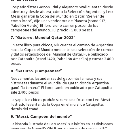
Los periodistas Gastón Edul y Alejandro Wall cuentan desde
adentro y desde afuera, cómo la Selección Argentina y Leo
Messi ganaron la Copa del Mundo en Qatar. “¡Se vende
como loco!”, dijo una vendedora de Planeta (stand 917,
Pabellón Verde). El libro viene con un poster de los
campeones del mundo. ¿El precio? 5.000 pesos.
7. “Gaturro. Mundial Qatar 2022”
En este libro para chicos, Nik cuenta el camino de Argentina
hacia la Copa del Mundo mediante una selección de comics
y datos estadísticos del Mundial de Qatar. Fue publicado
por Catapulta (stand 1420, Pabellón Amarillo) y cuesta 2.400
pesos.
8. “Gaturro. ¡Campeones!”
Nuevamente, las andanzas del gato más famoso y sus
historietas durante el Mundial de Qatar, donde Argentina
ganó “la tercera”. El libro, también publicado por Catapulta,
sale 2.400 pesos.
La yapa: los chicos podrán sacarse una foto con Leo Messi
ilustrado levantando la Copa en el mural de Catapulta,
detrás del stand.
9. “Messi. Campeón del mundo”
La historia ilustrada de Leo Messi: sus inicios en las divisiones
menores de Newell’s Old Boys, su época de oro en el FC