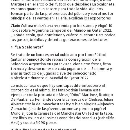
Martínez en el arco o del fútbol que despliega La Scaloneta
es como guardar un tesoro para toda la vida. Algunos
forman parte de las preferencias del público y son el motor
principal de las ventas en la Feria, explican los expositores.
Clarín Cultura realizó una recorrida por los stands y eligió 10
libros sobre Argentina campeón del Mundo en Qatar 2022.
¿Dónde están, qué contienen y cuánto cuestan? Para todos
los gustos, bolsillos y distintas generaciones de lectores.
1. “La Scaloneta”
Se trata de un libro especial publicado por Libro Fútbol
(autor anónimo) donde repasa la consagración de la
Selección Argentina en Qatar 2022. Viene con fotos, ficha
técnica y descripciones de cada jugador de La Scaloneta y
análisis táctico de jugadas clave del seleccionado
albiceleste durante el Mundial de Qatar 2022.
Lo más curioso es que hay seis tapas diferentes pero el
contenido es el mismo: los fans podrán llevarse este
ejemplar con la portada de Messi, “Dibu” Martínez, Rodrigo
De Paul, Enzo Fernández con la camiseta del Chelsea, Julián
Álvarez con la del Manchester City o bien elegir a Alejandro
Garnacho (una de las jóvenes promesas pero no jugó el
Mundial) con la camiseta del Manchester United en la tapa.
Este libro es uno de los más vendidos del stand 93 (Pabellón
Azul) y cuesta 5.990 pesos.