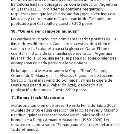
Barcelona hasta la consagración con la Selección Argentina
en Qatar 2022. El libro además contiene preguntas y
respuestas para que los chicos puedan jugar, divertirse con
las trivias y conocer aún más a su gran ídolo. También fue
publicado por Catapulta y cuesta 3.290 pesos.
10. “Quiero ser campeón mundial”
Un verdadero librazo, con cómics realizados por más de 30
ilustradores diferentes. Cada uno a su estilo, describen el
camino de La Scaloneta hacia la gloria en Qatar. El libro
cuenta la historia de una familia que sueña con Argentina
levantando la Copa: una nena, su papá y su abuelo mientras
acompañan en cada partido a la Scaloneta.
En la tapa está Messi besando la Copa, “Dibu”, Scaloni,
Otamendi, Di María y Julián Álvarez. El guion es de Luciano
Saraccio. “Es el más vendido por lejos”, afirma la cajera de
Ovni Press (stand 309, Pabellón Azul), dedicado a la
publicación de comics. Cuesta 6.500 pesos.
11. Bonus track: Maradona
Maradona también dice presente en la Feria del Libro 2023.
Murales de D10S es una creación de Nicolás Reyes y Máximo
Randrup, quienes rescatan todos los murales posibles en
homenaje a Diego Armando Maradona (1960-2020). Un
emotivo recuerdo sobre “El más grande” a través del arte en
todo el mundo.