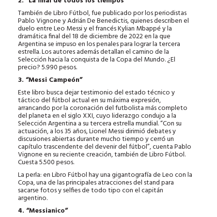
2. “La final de todos los tiempos”
También de Libro Fútbol, fue publicado por los periodistas
Pablo Vignone y Adrián De Benedictis, quienes describen el
duelo entre Leo Messi y el francés Kylian Mbappé y la
dramática final del 18 de diciembre de 2022 en la que
Argentina se impuso en los penales para lograr la tercera
estrella. Los autores además detallan el camino de la
Selección hacia la conquista de la Copa del Mundo. ¿El
precio? 5.990 pesos.
3. “Messi Campeón”
Este libro busca dejar testimonio del estado técnico y
táctico del fútbol actual en su máxima expresión,
arrancando por la coronación del futbolista más completo
del planeta en el siglo XXI, cuyo liderazgo condujo a la
Selección Argentina a su tercera estrella mundial. “Con su
actuación, a los 35 años, Lionel Messi dirimió debates y
discusiones abiertas durante mucho tiempo y cerró un
capítulo trascendente del devenir del fútbol”, cuenta Pablo
Vignone en su reciente creación, también de Libro Fútbol.
Cuesta 5.500 pesos.
La perla: en Libro Fútbol hay una gigantografía de Leo con la
Copa, una de las principales atracciones del stand para
sacarse fotos y selfies de todo tipo con el capitán
argentino.
4. “Messianico”