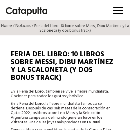
Menú
Home
Noticias
/
/ Feria del Libro: 10 libros sobre Messi, Dibu Martínez y La
Scaloneta (y dos bonus track)
FERIA DEL LIBRO: 10 LIBROS
SOBRE MESSI, DIBU MARTÍNEZ
Y LA SCALONETA (Y DOS
BONUS TRACK)
En la Feria del Libro, también se vive la fiebre mundialista.
Opciones para todos los gustos y bolsillos.
En la Feria del Libro, la fiebre mundialista tampoco se
detiene. Después de casi seis meses de la consagración en
Qatar 2022, los libros sobre Leo Messi y la Selección
Argentina campeona del mundo generan furor en los
visitantes. Una de las joyas más preciadas en La Rural.
Tener un libro con Lionel Messi levantando la Copa, a Dibu