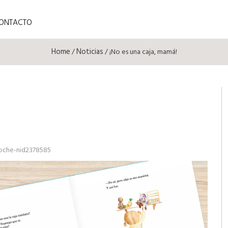
ONTACTO
Home
Noticias
/
/ ¡No es una caja, mamá!
noche-nid2378585