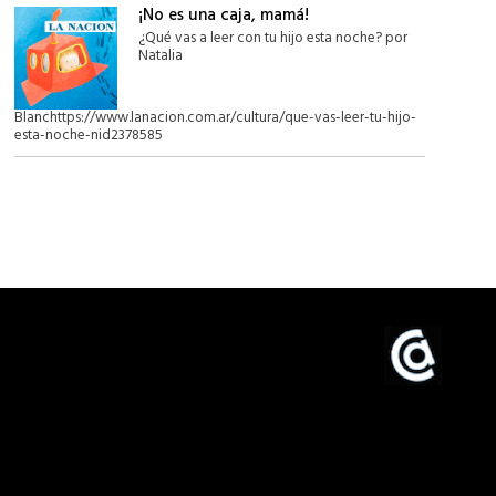
¡No es una caja, mamá!
¿Qué vas a leer con tu hijo esta noche? por
Natalia
Blanchttps://www.lanacion.com.ar/cultura/que-vas-leer-tu-hijo-
esta-noche-nid2378585