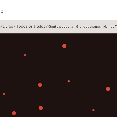
TO
Livros
Todos os títulos
/
/
/ Gente pequena - Grandes shonos - Harriet