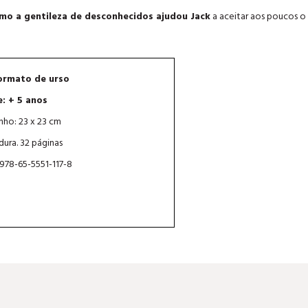
mo a gentileza de desconhecidos ajudou Jack
a aceitar aos poucos o
ormato de urso
e: + 5 anos
ho: 23 x 23 cm
dura. 32 páginas
 978-65-5551-117-8