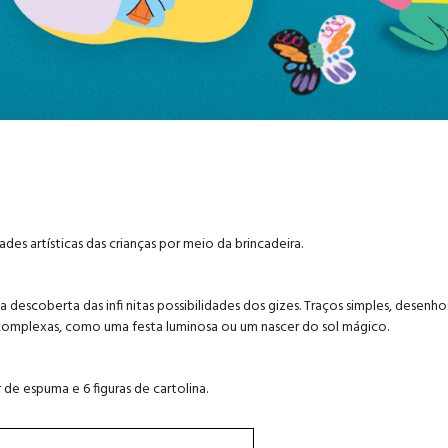
s artísticas das crianças por meio da brincadeira.
descoberta das infi nitas possibilidades dos gizes. Traços simples, desenho
s complexas, como uma festa luminosa ou um nascer do sol mágico.
r de espuma e 6 figuras de cartolina.