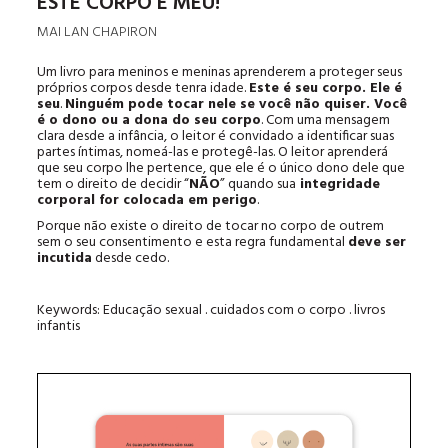
ESTE CORPO É MEU!
MAI LAN CHAPIRON
Um livro para meninos e meninas aprenderem a proteger seus
próprios corpos desde tenra idade.
Este é seu corpo. Ele é
seu
.
Ninguém pode tocar nele se você não quiser. Você
é o dono ou a dona do seu corpo
. Com uma mensagem
clara desde a infância, o leitor é convidado a identificar suas
partes íntimas, nomeá-las e protegê-las. O leitor aprenderá
que seu corpo lhe pertence, que ele é o único dono dele que
tem o direito de decidir “
NÃO
” quando sua
integridade
corporal for colocada em perigo
.
Porque não existe o direito de tocar no corpo de outrem
sem o seu consentimento e esta regra fundamental
deve ser
incutida
desde cedo.
Keywords: Educação sexual . cuidados com o corpo . livros
infantis