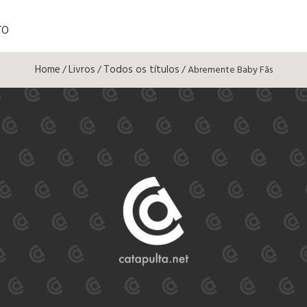
TO
Home
Livros
Todos os títulos
/
/
/ Abremente Baby Fãs