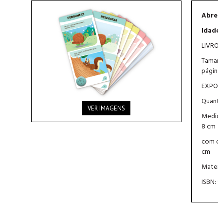
Abre
Idade
LIVRO
Taman
págin
EXPO
Quant
VER IMAGENS
Medid
8 cm
com c
cm
Mater
ISBN: