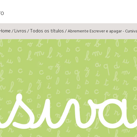
TO
Home
Livros
Todos os títulos
/
/
/ Abremente Escrever e apagar - Cursiv