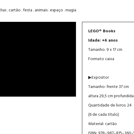
as . cartão . festa . animais . espaço . magia
LEGO® Books
Idade: +6 anos
Tamanho: 9 x 17 cm
Formato caixa
▶Expositor
Tamanho: frente 37 cm
altura 29,5 cm profundid
Quantidade de livros: 24
(6 de cada título)
Material: cartão
ISBN: 978–987–815–360–