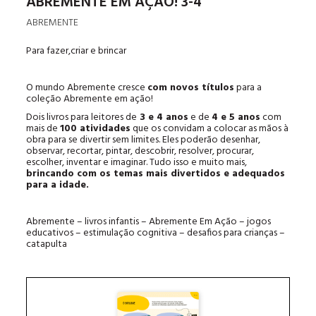
ABREMENTE EM AÇÃO! 3-4
ABREMENTE
Para fazer,criar e brincar
O mundo Abremente cresce
com novos títulos
para a
coleção Abremente em ação!
Dois livros para leitores de
3 e 4 anos
e de
4 e 5 anos
com
mais de
100 atividades
que os convidam a colocar as mãos à
obra para se divertir sem limites. Eles poderão desenhar,
observar, recortar, pintar, descobrir, resolver, procurar,
escolher, inventar e imaginar. Tudo isso e muito mais,
brincando com os temas mais divertidos e adequados
para a idade.
Abremente – livros infantis – Abremente Em Ação – jogos
educativos – estimulação cognitiva – desafios para crianças –
catapulta