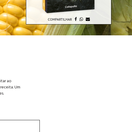
COMPARTILHAR
itar ao
receita. Um
es.