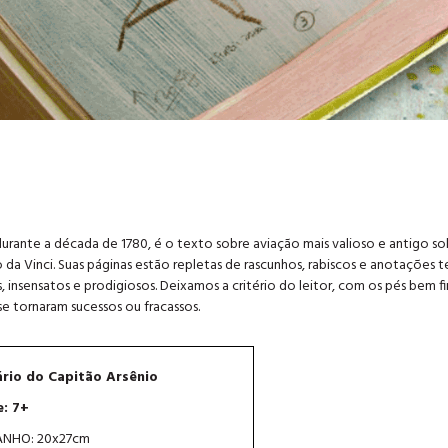
durante a década de 1780, é o texto sobre aviação mais valioso e antigo so
a Vinci. Suas páginas estão repletas de rascunhos, rabiscos e anotações t
 insensatos e prodigiosos. Deixamos a critério do leitor, com os pés bem f
se tornaram sucessos ou fracassos.
ário do Capitão Arsênio
e: 7+
NHO: 20x27cm