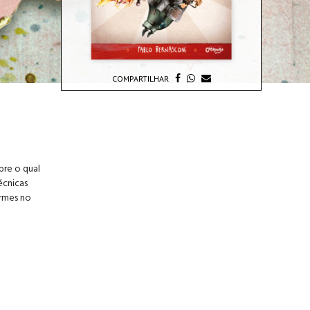
COMPARTILHAR
bre o qual
écnicas
irmes no