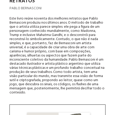
RETRATOS
PABLO BERNASCONI
Este livro reúne noventa dos melhores retratos que Pablo
Bernasconi produziu nos últimos anos. O método de trabalho
que o artista utiliza parece simples: ele pega a figura de um
personagem conhecido mundialmente, como Madonna,
Trump e inclusive Mahatma Gandhi, e o desconstrói para
reconstruí-lo simbolicamente. Contudo, o que não é nada
simples, e que, portanto, faz de Bernasconi um artista
universal, é a capacidade de criar uma obra de arte com
carisma e humor próprio, com base em composições,
aparências, silhuetas ou aspectos que fazem parte do
inconsciente coletivo da humanidade. Pablo Bernasconi é um
destacado ilustrador e artista plástico argentino que utiliza
várias técnicas plásticas e um profundo trabalho conceitual na
produção de seus trabalhos. Como todo artista, tem uma
visão particular do mundo, mas transmite essa visão de forma
sutil e criptografada, propondo ao leitor, quase como um
jogo, que descubra os sinais, os códigos, os flashes de uma
mensagem que, posteriormente, lhe permitirá decifrar todo o
conteúdo.