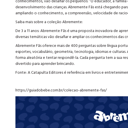
conhecimentos, vão desafiar os pequenos: “O educador, a família
desenvolvimento das crianças. Abremente Fãs está chegando para 
ampliando o conhecimento, a compreensão, velocidade de raciocí
Saiba mais sobre a coleção Abremente:
De 3 a 11 anos: Abremente Fãs é uma proposta inovadora de apre
diversas temáticas vão desafiar e ampliar os conhecimentos das c
Abremente Fãs oferece mais de 400 perguntas sobre língua portugue
esportes, vocabulário, geometria, tecnologia, idiomas e culturas.
forma aleatória e tentar respondê-la. Cada pergunta tem a sua res
divertido para aprender brincando.
Fonte: A Catapulta Editores é referência em livros e entretenime
https://guiadobebe.com.br/colecao-abremente-fas/