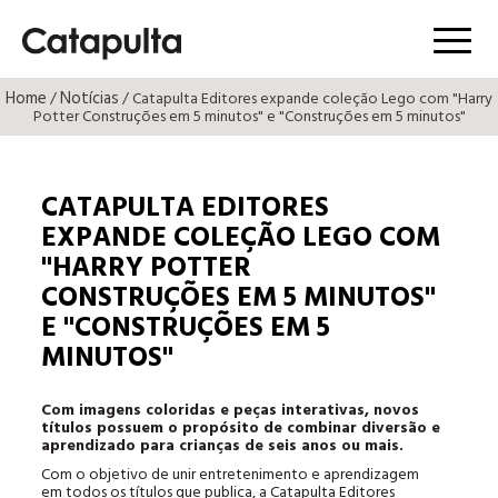
Menú
Home
Notícias
/
/ Catapulta Editores expande coleção Lego com "Harry
Potter Construções em 5 minutos" e "Construções em 5 minutos"
CATAPULTA EDITORES
EXPANDE COLEÇÃO LEGO COM
"HARRY POTTER
CONSTRUÇÕES EM 5 MINUTOS"
E "CONSTRUÇÕES EM 5
MINUTOS"
Com imagens coloridas e peças interativas, novos
títulos possuem o propósito de combinar diversão e
aprendizado para crianças de seis anos ou mais.
Com o objetivo de unir entretenimento e aprendizagem
em todos os títulos que publica, a Catapulta Editores