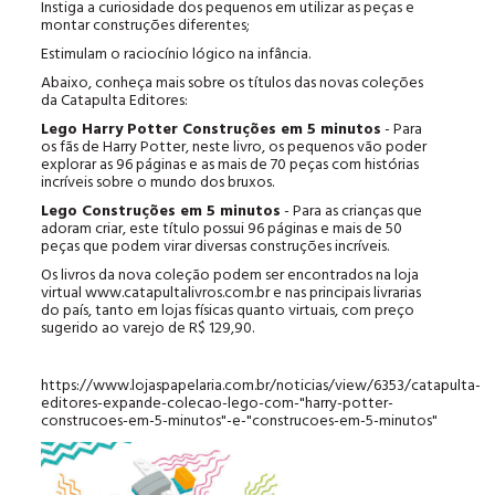
Instiga a curiosidade dos pequenos em utilizar as peças e
montar construções diferentes;
Estimulam o raciocínio lógico na infância.
Abaixo, conheça mais sobre os títulos das novas coleções
da Catapulta Editores:
Lego Harry Potter Construções em 5 minutos
- Para
os fãs de Harry Potter, neste livro, os pequenos vão poder
explorar as 96 páginas e as mais de 70 peças com histórias
incríveis sobre o mundo dos bruxos.
Lego Construções em 5 minutos
- Para as crianças que
adoram criar, este título possui 96 páginas e mais de 50
peças que podem virar diversas construções incríveis.
Os livros da nova coleção podem ser encontrados na loja
virtual www.catapultalivros.com.br e nas principais livrarias
do país, tanto em lojas físicas quanto virtuais, com preço
sugerido ao varejo de R$ 129,90.
https://www.lojaspapelaria.com.br/noticias/view/6353/catapulta-
editores-expande-colecao-lego-com-"harry-potter-
construcoes-em-5-minutos"-e-"construcoes-em-5-minutos"