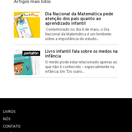
Artigos mais lidos
Dia Nacional da Matemática pede
atenção dos pais quanto ao
aprendizado infantil
Comemorado no dia 6 de maio, o Dia
Nacional da Matemática é um lembrete
sobre a importância do estudo...
Livro infantil fala sobre os medos na
infância
O medo pode estar relacionado apenas ao
que não é conhecido – especialmente na
infância. Em “Do outro...
LIVROS
NÓS
CONTATO