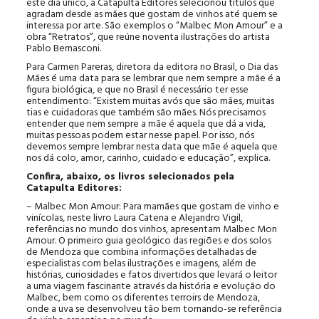
este dia único, a Catapulta Editores selecionou títulos que
agradam desde as mães que gostam de vinhos até quem se
interessa por arte. São exemplos o “Malbec Mon Amour” e a
obra “Retratos”, que reúne noventa ilustrações do artista
Pablo Bernasconi.
Para Carmen Pareras, diretora da editora no Brasil, o Dia das
Mães é uma data para se lembrar que nem sempre a mãe é a
figura biológica, e que no Brasil é necessário ter esse
entendimento: “Existem muitas avós que são mães, muitas
tias e cuidadoras que também são mães. Nós precisamos
entender que nem sempre a mãe é aquela que dá a vida,
muitas pessoas podem estar nesse papel. Por isso, nós
devemos sempre lembrar nesta data que mãe é aquela que
nos dá colo, amor, carinho, cuidado e educação”, explica.
Confira, abaixo, os livros selecionados pela
Catapulta Editores:
– Malbec Mon Amour: Para mamães que gostam de vinho e
vinícolas, neste livro Laura Catena e Alejandro Vigil,
referências no mundo dos vinhos, apresentam Malbec Mon
Amour. O primeiro guia geológico das regiões e dos solos
de Mendoza que combina informações detalhadas de
especialistas com belas ilustrações e imagens, além de
histórias, curiosidades e fatos divertidos que levará o leitor
a uma viagem fascinante através da história e evolução do
Malbec, bem como os diferentes terroirs de Mendoza,
onde a uva se desenvolveu tão bem tornando-se referência