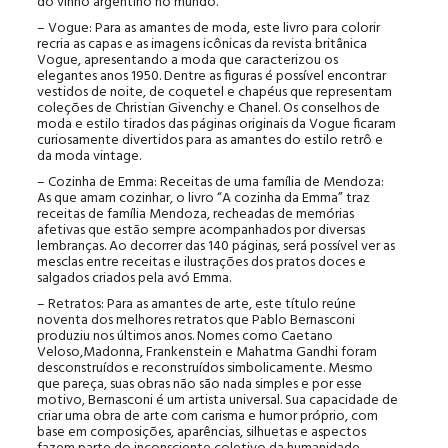
do vinho argentino no mundo.
– Vogue: Para as amantes de moda, este livro para colorir
recria as capas e as imagens icônicas da revista britânica
Vogue, apresentando a moda que caracterizou os
elegantes anos 1950. Dentre as figuras é possível encontrar
vestidos de noite, de coquetel e chapéus que representam
coleções de Christian Givenchy e Chanel. Os conselhos de
moda e estilo tirados das páginas originais da Vogue ficaram
curiosamente divertidos para as amantes do estilo retrô e
da moda vintage.
– Cozinha de Emma: Receitas de uma família de Mendoza:
As que amam cozinhar, o livro “A cozinha da Emma” traz
receitas de família Mendoza, recheadas de memórias
afetivas que estão sempre acompanhados por diversas
lembranças. Ao decorrer das 140 páginas, será possível ver as
mesclas entre receitas e ilustrações dos pratos doces e
salgados criados pela avó Emma.
– Retratos: Para as amantes de arte, este título reúne
noventa dos melhores retratos que Pablo Bernasconi
produziu nos últimos anos. Nomes como Caetano
Veloso,Madonna, Frankenstein e Mahatma Gandhi foram
desconstruídos e reconstruídos simbolicamente. Mesmo
que pareça, suas obras não são nada simples e por esse
motivo, Bernasconi é um artista universal. Sua capacidade de
criar uma obra de arte com carisma e humor próprio, com
base em composições, aparências, silhuetas e aspectos