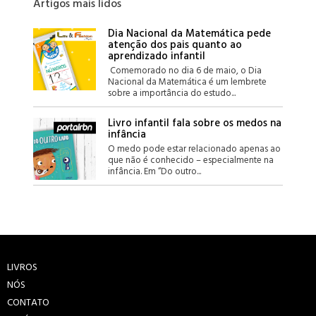
Artigos mais lidos
Dia Nacional da Matemática pede
atenção dos pais quanto ao
aprendizado infantil
Comemorado no dia 6 de maio, o Dia
Nacional da Matemática é um lembrete
sobre a importância do estudo...
Livro infantil fala sobre os medos na
infância
O medo pode estar relacionado apenas ao
que não é conhecido – especialmente na
infância. Em “Do outro...
LIVROS
NÓS
CONTATO