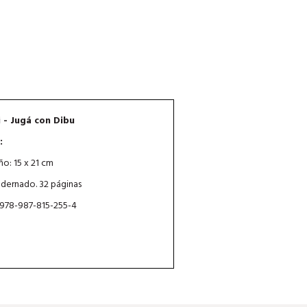
 - Jugá con Dibu
:
o: 15 x 21 cm
dernado. 32 páginas
 978-987-815-255-4