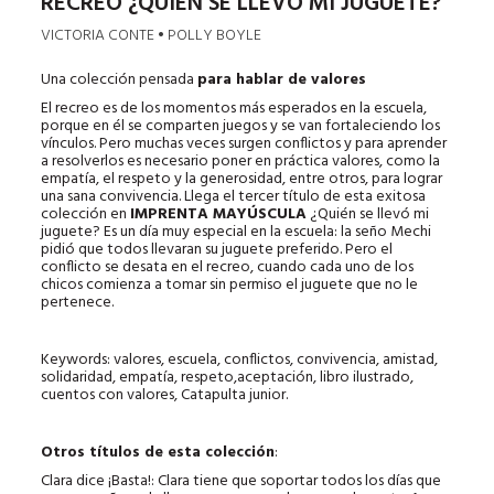
RECREO ¿QUIÉN SE LLEVÓ MI JUGUETE?
VICTORIA CONTE • POLLY BOYLE
Una colección pensada
para hablar de valores
El recreo es de los momentos más esperados en la escuela,
porque en él se comparten juegos y se van fortaleciendo los
vínculos. Pero muchas veces surgen conflictos y para aprender
a resolverlos es necesario poner en práctica valores, como la
empatía, el respeto y la generosidad, entre otros, para lograr
una sana convivencia. Llega el tercer título de esta exitosa
colección en
IMPRENTA MAYÚSCULA
¿Quién se llevó mi
juguete? Es un día muy especial en la escuela: la seño Mechi
pidió que todos llevaran su juguete preferido. Pero el
conflicto se desata en el recreo, cuando cada uno de los
chicos comienza a tomar sin permiso el juguete que no le
pertenece.
Keywords: valores, escuela, conflictos, convivencia, amistad,
solidaridad, empatía, respeto,aceptación, libro ilustrado,
cuentos con valores, Catapulta junior.
Otros títulos de esta colección
:
Clara dice ¡Basta!: Clara tiene que soportar todos los días que