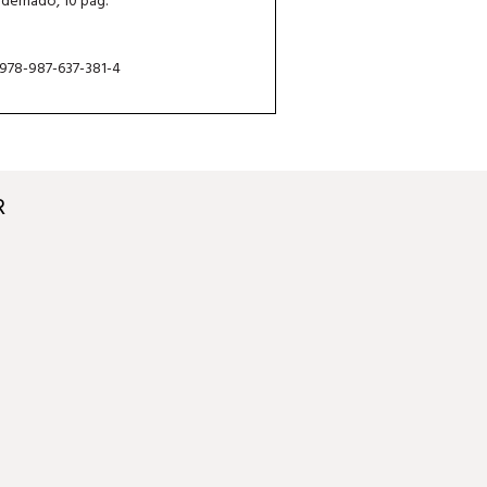
dernado, 10 pág.
 978-987-637-381-4
R