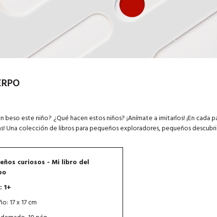
ERPO
gran beso este niño? ¿Qué hacen estos niños? ¡Anímate a imitarlos! ¡En cada p
as! Una colección de libros para pequeños exploradores, pequeños descubri
ños curiosos - Mi libro del
po
: 1+
o: 17 x 17 cm