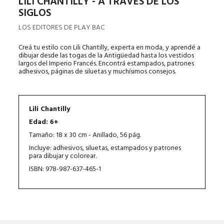
LILI CHANTILLY - A TRAVÉS DE LOS
SIGLOS
LOS EDITORES DE PLAY BAC
Creá tu estilo con Lili Chantilly, experta en moda, y aprendé a
dibujar desde las togas de la Antigüedad hasta los vestidos
largos del Imperio Francés. Encontrá estampados, patrones
adhesivos, páginas de siluetas y muchísimos consejos.
Lili Chantilly
Edad: 6+
Tamaño: 18 x 30 cm - Anillado, 56 pág.
Incluye: adhesivos, siluetas, estampados y patrones
para dibujar y colorear.
ISBN: 978-987-637-465-1