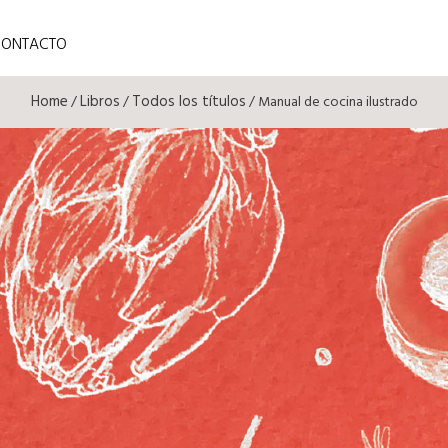
CONTACTO
Home
Libros
Todos los títulos
/
/
/ Manual de cocina ilustrado