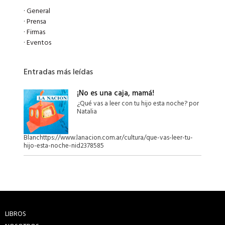
·
General
·
Prensa
·
Firmas
·
Eventos
Entradas más leídas
¡No es una caja, mamá!
¿Qué vas a leer con tu hijo esta noche? por
Natalia
Blanchttps://www.lanacion.com.ar/cultura/que-vas-leer-tu-
hijo-esta-noche-nid2378585
LIBROS