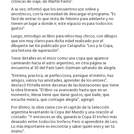
crónicas de viaje, de Martín Fierro”.
A su vez, informó que los encuentros son online y
sincrónicos, con la necesidad de descargar el programa. “Es
fácil de entrar; lo que resta de febrero para adelante y no
tienen un lugar a donde ir, este espacio es para todos los
gustos”.
Luego, introdujo un libro para niños muy chicos, con dibujos
que son muy claros para dicha edad realizado por el
dibujante Ian Kin publicado por Catapulta: “Leo y la Copa,
una historia de superación”.
Tiene detalles en el inicio como una copa que aparece
caminando hacia el astro argentino, en otra página se
encuentra al 30 del París Saint-Germain saltando de alegría.
“Entrena, practica, se perfecciona, persigue el mérito, haz
amigos, valora tus amistades, aprender de los errores“,
destacó Pittella entre decenas de las ilustraciones que tiene
la obra literaria. “El libro va avanzando hasta que en un
momento, Messi tiene que darse gustos, que baile, que
escuche música, que contagie alegría”, agregó.
Por último, la obra cierra con el capitán de la Selección
argentina levantando la Copa del Mundo y una oración al
costado: “Y entonces un día, ganarás la Copa. El trofeo más
deseado entre todos los trofeos. Pero si aprendiste de Leo.
Lo más importante es encontrar y saber quién eres y ser tú
mismo”.