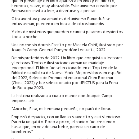
que el personaje del libro aparezca en vivo y en directo,
hermoso, suave, muy abrazable. Este universo creado por
Bernasconi invita a leer, a divertirse y a pensar.
Otra aventura para amantes del universo Burundi. Si se
entusiasman, pueden ir en busca de otros burundis.
Y dos de misterios que pueden ocurrir si pasamos despiertos
toda la noche
Una noche sin dormir. Escrito por Micaela Chirif, ilustrado por
Joaquín Camp. General Pueyrredón: Lecturita, 2022.
De mis preferidos de 2022. Un libro que conquista a lectores
y lectoras. Texto e ilustraciones arman un maridaje
excepcional. El libro fue seleccionado en el Top ten de la
Biblioteca pública de Nueva York: Mejores libros en español
del 2022, Selección Premio Internacional Chen Bonchui
(China, 2022) y fue seleccionado por dPICTUS para la Feria
de Bologna 2023.
La historia realizada a cuatro manos con Joaquín Camp
empieza así:
“Anoche, Elisa, mi hermana pequeña, no paró de llorar.
Empezó despacio, con un llanto suavecito y casi silencioso.
Parecía un gatito. Poco a poco, el sonido fue creciendo
hasta que, en vez de una bebé, parecía un carro de
bomberos.”