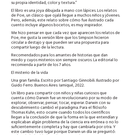
su propia identidad, color y textura.”
El libro es una joya dibujada a mano con lápices. Los relatos
de Poe, un clásico que ojalá llegue a muchos niños y jóvenes.
Pero, además, este relato sobre cómo fue ilustrado cada
cuento incluye algunos bocetos, es muy inspirador.
Me hizo pensar en que cada vez que aparecen los relatos de
Poe, me gusta la versión libre que los Simpson hicieron
circular a destajo y que pueden ser una propuesta para
compartir luego de la lectura.
Recomendados para los amantes de historias que dan
miedo y cuyos misterios son siempre oscuros. La editorial lo
recomienda a partir de los 7 años.
El misterio de la vida
Una gran familia. Escrito por Santiago Ginnobili. Ilustrado por
Guido Ferro. Buenos Aires: Iamiqué, 2022.
Un libro para compartir con niños y niñas curiosos que
cuenta cómo Darwin fue un revolucionario por su modo de
explorar, observar, pensar, tocar, esperar. Darwin con su
descubrimiento cambió el paradigma. Para el filósofo
Thomas Kuhn, esto ocurre cuando todos los científicos
llegan a la conclusión de que la forma en la que entendían y
explicaban algún problema de la ciencia era errónea o no lo
suficientemente completa y hay que cambiarla por otra. Y
este cambio tuvo lugar porque Darwin un día se preguntó: