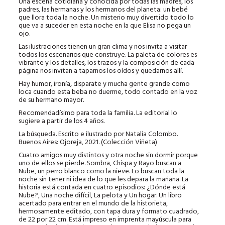
Una escena cotidiana y conocida por todas las madres, los
padres, las hermanas y los hermanos del planeta: un bebé
que llora toda la noche. Un misterio muy divertido todo lo
que va a suceder en esta noche en la que Elisa no pega un
ojo.
Las ilustraciones tienen un gran clima y nos invita a visitar
todos los escenarios que construye. La paleta de colores es
vibrante y los detalles, los trazos y la composición de cada
página nos invitan a taparnos los oídos y quedarnos allí.
Hay humor, ironía, disparate y mucha gente grande como
loca cuando esta beba no duerme, todo contado en la voz
de su hermano mayor.
Recomendadísimo para toda la familia. La editorial lo
sugiere a partir de los 4 años.
La búsqueda. Escrito e ilustrado por Natalia Colombo.
Buenos Aires: Ojoreja, 2021. (Colección Viñeta)
Cuatro amigos muy distintos y otra noche sin dormir porque
uno de ellos se pierde. Sombra, Chispa y Rayo buscan a
Nube, un perro blanco como la nieve. Lo buscan toda la
noche sin tener ni idea de lo que les depara la mañana. La
historia está contada en cuatro episodios: ¿Dónde está
Nube?, Una noche difícil, La pelota y Un hogar. Un libro
acertado para entrar en el mundo de la historieta,
hermosamente editado, con tapa dura y formato cuadrado,
de 22 por 22 cm. Está impreso en imprenta mayúscula para