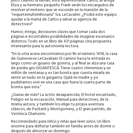
justo cuando la llaman, está superresfriada. Carlos, su amiga
Eliza y su hermano pequeño Frank serán los encargados de
resolver el misterio que se esconde en la mansión de la
“requetemultimillonaria” Sra. LeCavalier. ¿Podrá este equipo
ayudar a la mamá de Carlos a salvar su agencia de
detectives?
Humor, intriga, decisiones claves que tomar cada dos
páginas e incontables posibilidades de imaginar escenarios
distintos. Todo en un libro de 431 páginas. Una propuesta
interesante para la autonomía lectora.
“En la otra acera encontramos por fin el número 1418, la casa
de Guinevieve LeCavaliaer. El camino hacia la entrada es
largo como un gusano de gomita, y al final se alza una casa
de piedra gris GIGANTESCA. Tiene cuatro chimeneas y un
millón de ventanas y es tan bonita que cuesta mirarla sin
sentir un nudo en la garganta. Ojalá mi madre y yo
pudiéramos vivir en una casa que fuera la cuarta parte de
bonita que esta.”
¿Ganas de más? La actriz desaparecida, El hotel encantado,
Peligro en la excavación, Manual para detectives, de la
misma autora, y también los elige tu propia aventura
clásicos, de Packard y Montgomery, y El gran partido, de
Verónica Chamorro.
Recomendado para niños y niñas que leen solos. Un libro
enorme para disfrutar también en familia antes de dormir o
después de almorzar un domingo.