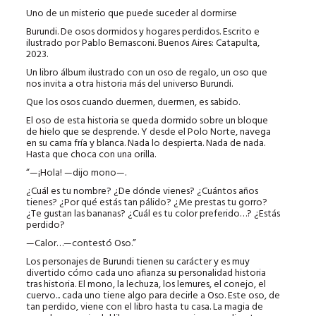
Uno de un misterio que puede suceder al dormirse
Burundi. De osos dormidos y hogares perdidos. Escrito e
ilustrado por Pablo Bernasconi. Buenos Aires: Catapulta,
2023.
Un libro álbum ilustrado con un oso de regalo, un oso que
nos invita a otra historia más del universo Burundi.
Que los osos cuando duermen, duermen, es sabido.
El oso de esta historia se queda dormido sobre un bloque
de hielo que se desprende. Y desde el Polo Norte, navega
en su cama fría y blanca. Nada lo despierta. Nada de nada.
Hasta que choca con una orilla.
“—¡Hola! —dijo mono—.
¿Cuál es tu nombre? ¿De dónde vienes? ¿Cuántos años
tienes? ¿Por qué estás tan pálido? ¿Me prestas tu gorro?
¿Te gustan las bananas? ¿Cuál es tu color preferido…? ¿Estás
perdido?
—Calor…—contestó Oso.”
Los personajes de Burundi tienen su carácter y es muy
divertido cómo cada uno afianza su personalidad historia
tras historia. El mono, la lechuza, los lemures, el conejo, el
cuervo... cada uno tiene algo para decirle a Oso. Este oso, de
tan perdido, viene con el libro hasta tu casa. La magia de