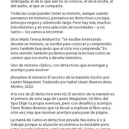
embrujada, el de lo que aún no se conoce, el de la noche, el
del sueño, el que se comparte.
Todas las cosas pueden tener su misterio, aunque cuando
pensamos en misterios, pensamos en detectives con lupa,
anteojos negros y sobretodo largo. Pero hay más, muchos
más misterios y en esta selección de novedades —y no
tanto— los vamos a encontrar.
Dice María Teresa Andruetto: “Se escribe intentando
develar un misterio, se escribe para conocer y comprender,
pero también buscando que el otro nos comprenda.” En
este sentido también podemos pensar la lectura como un
camino que nos invita a develar misterios.
Uno de misterio clásico, con detectives que investigan y
acertijos para resolver
¡Resuelve el misterio! El secreto de la mansión. Escrito por
Lauren Magaziner. Traducido por Isabel Llasat. Buenos Aires:
Molino, 2022.
A la voz de ¡El detective eres tú!, El secreto de la mansión es
el primero de esta saga de Lauren Magaziner. Un libro del
tipo Elige tu propia aventura, pero con desafíos y acertijos.
Tiene finales diversos que te llevan a explorar el libro una y
otra vez. Hay que resolver acertijos para pasar de página.
La mamá de Carlos es detective privada. Necesita sí o sí
trabajar porque su situación económica es inestable pero