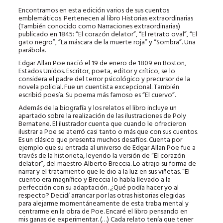
Encontramos en esta edición varios de sus cuentos
emblemáticos. Pertenecen al libro Historias extraordinarias
(También conocido como Narraciones extraordinarias)
publicado en 1845: “El corazón delator”, “El retrato oval”, “El
gato negro”, “La máscara de la muerte roja” y “Sombra”. Una
parábola.
Edgar Allan Poe nació el 19 de enero de 1809 en Boston,
Estados Unidos. Escritor, poeta, editor y crítico, se lo
considera el padre del terror psicológico y precursor de la
novela policial. Fue un cuentista excepcional. También
escribió poesía. Su poema más famoso es “El cuervo”.
Además de la biografía y los relatos el libro incluye un
apartado sobre la realización de las ilustraciones de Poly
Bernatene. El ilustrador cuenta que cuando le ofrecieron
ilustrar a Poe se aterró casi tanto o más que con sus cuentos.
Es un clásico que presenta muchos desafíos. Cuenta por
ejemplo que su entrada al universo de Edgar Allan Poe fue a
través de la historieta, leyendo la versión de “El corazón
delator”, del maestro Alberto Breccia. Lo atrajo su forma de
narrar y el tratamiento que le dio a la luz en sus viñetas. “El
cuento era magnífico y Breccia lo había llevado a la
perfección con su adaptación. ¿Qué podía hacer yo al
respecto? Decidí arrancar por las otras historias elegidas
para alejarme momentáneamente de esta traba mental y
centrarme en la obra de Poe. Encaré el libro pensando en
mis ganas de experimentar. (…) Cada relato tenía que tener