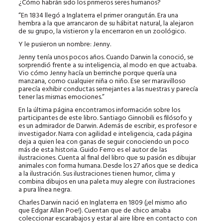
¿Cómo habrán sido los primeros seres humanos?
“En 1834 llegó a Inglaterra el primer orangután. Era una
hembra a la que arrancaron de su hábitat natural, la alejaron
de su grupo, la vistieron y la encerraron en un zoológico.
Y le pusieron un nombre: Jenny.
Jenny tenía unos pocos años. Cuando Darwin la conoció, se
sorprendió frente a su inteligencia, al modo en que actuaba.
Vio cómo Jenny hacía un berrinche porque quería una
manzana, como cualquier niña o niño. Ese ser maravilloso
parecía exhibir conductas semejantes a las nuestras y parecía
tener las mismas emociones.”
En la última página encontramos información sobre los
participantes de este libro. Santiago Ginnobili es filósofo y
es un admirador de Darwin. Además de escribir, es profesor e
investigador. Narra con agilidad e inteligencia, cada página
deja a quien lea con ganas de seguir conociendo un poco
más de esta historia. Guido Ferro es el autor de las
ilustraciones. Cuenta al final del libro que su pasión es dibujar
animales con forma humana. Desde los 27 años que se dedica
a la ilustración. Sus ilustraciones tienen humor, clima y
combina dibujos en una paleta muy alegre con ilustraciones
a pura línea negra.
Charles Darwin nació en Inglaterra en 1809 (¡el mismo año
que Edgar Allan Poe!). Cuentan que de chico amaba
coleccionar escarabajos y estar al aire libre en contacto con