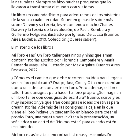
la naturaleza. Siempre se hizo muchas preguntas que lo
llevaron a transformar el mundo con sus ideas.
Un libro recomendadísimo para adentrarnos en los misterios
de la vida a cualquier edad. Si tienen ganas de saber más
sobre Darwin y su teoría, les recomiendo mucho Charles
Darwin y la teoría de la evolución, de Paula Bombara y
Guillermo Folguera, ilustrado por Ignacio De Lucca (Buenos
Aires: Eudeba, 2010. Colección ¿Querés saber?).
El misterio de los libros
Mi libro es así. Un libro taller para niños y niñas que aman
contar historias. Escrito por Florencia Cambariere y María
Fernanda Maquieira. Ilustrado por Max Aguirre. Buenos Aires:
Beascoa, 2022.
¿Cómo es el camino que debe recorrer una idea para llegar a
ser un libro publicado? Drago, Ana, Coni y Otto nos cuentan
cómo una idea se convierte en libro. Pero además, el libro
taller trae consignas para hacer tu libro propio. ¿Se imaginan
un libro taller con consignas de escritura? Bueno. Existe y es
muy inspirador, ya que trae consignas e ideas creativas para
crear historias. Además de las consignas, la caja en la que
viene el libro incluye un cuadernillo en blanco para crear el
propio libro, una tarjeta para invitar a la presentación, un
señalador y un cartel de “No molestar” para cuando estén
escribiendo.
Mi libro es así invita a encontrar historias y escribirlas. De