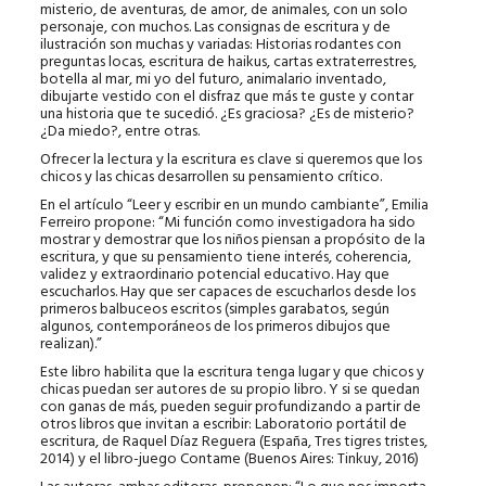
misterio, de aventuras, de amor, de animales, con un solo
personaje, con muchos. Las consignas de escritura y de
ilustración son muchas y variadas: Historias rodantes con
preguntas locas, escritura de haikus, cartas extraterrestres,
botella al mar, mi yo del futuro, animalario inventado,
dibujarte vestido con el disfraz que más te guste y contar
una historia que te sucedió. ¿Es graciosa? ¿Es de misterio?
¿Da miedo?, entre otras.
Ofrecer la lectura y la escritura es clave si queremos que los
chicos y las chicas desarrollen su pensamiento crítico.
En el artículo “Leer y escribir en un mundo cambiante”, Emilia
Ferreiro propone: “Mi función como investigadora ha sido
mostrar y demostrar que los niños piensan a propósito de la
escritura, y que su pensamiento tiene interés, coherencia,
validez y extraordinario potencial educativo. Hay que
escucharlos. Hay que ser capaces de escucharlos desde los
primeros balbuceos escritos (simples garabatos, según
algunos, contemporáneos de los primeros dibujos que
realizan).”
Este libro habilita que la escritura tenga lugar y que chicos y
chicas puedan ser autores de su propio libro. Y si se quedan
con ganas de más, pueden seguir profundizando a partir de
otros libros que invitan a escribir: Laboratorio portátil de
escritura, de Raquel Díaz Reguera (España, Tres tigres tristes,
2014) y el libro-juego Contame (Buenos Aires: Tinkuy, 2016)