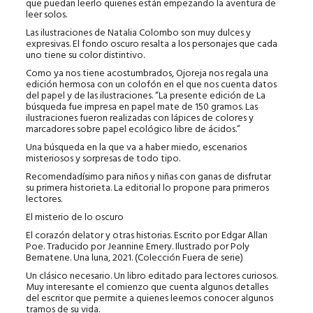
que puedan leerlo quienes están empezando la aventura de
leer solos.
Las ilustraciones de Natalia Colombo son muy dulces y
expresivas. El fondo oscuro resalta a los personajes que cada
uno tiene su color distintivo.
Como ya nos tiene acostumbrados, Ojoreja nos regala una
edición hermosa con un colofón en el que nos cuenta datos
del papel y de las ilustraciones. “La presente edición de La
búsqueda fue impresa en papel mate de 150 gramos. Las
ilustraciones fueron realizadas con lápices de colores y
marcadores sobre papel ecológico libre de ácidos.”
Una búsqueda en la que va a haber miedo, escenarios
misteriosos y sorpresas de todo tipo.
Recomendadísimo para niños y niñas con ganas de disfrutar
su primera historieta. La editorial lo propone para primeros
lectores.
El misterio de lo oscuro
El corazón delator y otras historias. Escrito por Edgar Allan
Poe. Traducido por Jeannine Emery. Ilustrado por Poly
Bernatene. Una luna, 2021. (Colección Fuera de serie)
Un clásico necesario. Un libro editado para lectores curiosos.
Muy interesante el comienzo que cuenta algunos detalles
del escritor que permite a quienes leemos conocer algunos
tramos de su vida.