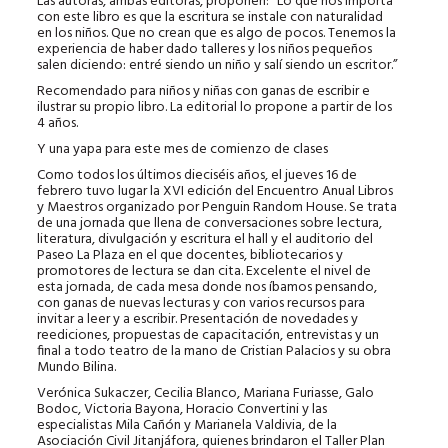
Las autoras, ambas editoras, proponen: “Lo que nos importa
con este libro es que la escritura se instale con naturalidad
en los niños. Que no crean que es algo de pocos. Tenemos la
experiencia de haber dado talleres y los niños pequeños
salen diciendo: entré siendo un niño y salí siendo un escritor.”
Recomendado para niños y niñas con ganas de escribir e
ilustrar su propio libro. La editorial lo propone a partir de los
4 años.
Y una yapa para este mes de comienzo de clases
Como todos los últimos dieciséis años, el jueves 16 de
febrero tuvo lugar la XVI edición del Encuentro Anual Libros
y Maestros organizado por Penguin Random House. Se trata
de una jornada que llena de conversaciones sobre lectura,
literatura, divulgación y escritura el hall y el auditorio del
Paseo La Plaza en el que docentes, bibliotecarios y
promotores de lectura se dan cita. Excelente el nivel de
esta jornada, de cada mesa donde nos íbamos pensando,
con ganas de nuevas lecturas y con varios recursos para
invitar a leer y a escribir. Presentación de novedades y
reediciones, propuestas de capacitación, entrevistas y un
final a todo teatro de la mano de Cristian Palacios y su obra
Mundo Bilina.
Verónica Sukaczer, Cecilia Blanco, Mariana Furiasse, Galo
Bodoc, Victoria Bayona, Horacio Convertini y las
especialistas Mila Cañón y Marianela Valdivia, de la
Asociación Civil Jitanjáfora, quienes brindaron el Taller Plan