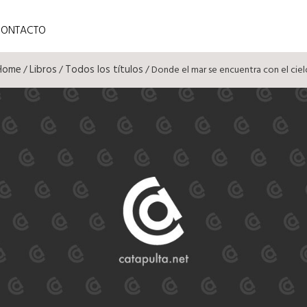
CONTACTO
Home
Libros
Todos los títulos
/
/
/ Donde el mar se encuentra con el ciel