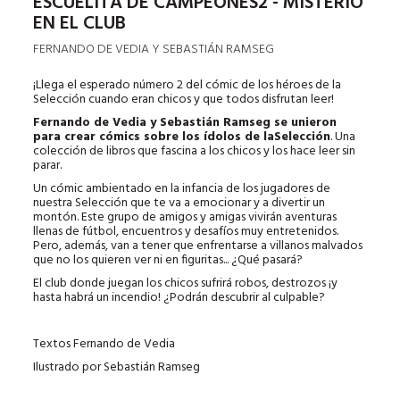
ESCUELITA DE CAMPEONES2 - MISTERIO
EN EL CLUB
FERNANDO DE VEDIA Y SEBASTIÁN RAMSEG
¡Llega el esperado número 2 del cómic de los héroes de la
Selección cuando eran chicos y que todos disfrutan leer!
Fernando de Vedia y Sebastián Ramseg se unieron
para crear cómics sobre los ídolos de laSelección
. Una
colección de libros que fascina a los chicos y los hace leer sin
parar.
Un cómic ambientado en la infancia de los jugadores de
nuestra Selección que te va a emocionar y a divertir un
montón. Este grupo de amigos y amigas vivirán aventuras
llenas de fútbol, encuentros y desafíos muy entretenidos.
Pero, además, van a tener que enfrentarse a villanos malvados
que no los quieren ver ni en figuritas... ¿Qué pasará?
El club donde juegan los chicos sufrirá robos, destrozos ¡y
hasta habrá un incendio! ¿Podrán descubrir al culpable?
Textos Fernando de Vedia
Ilustrado por Sebastián Ramseg