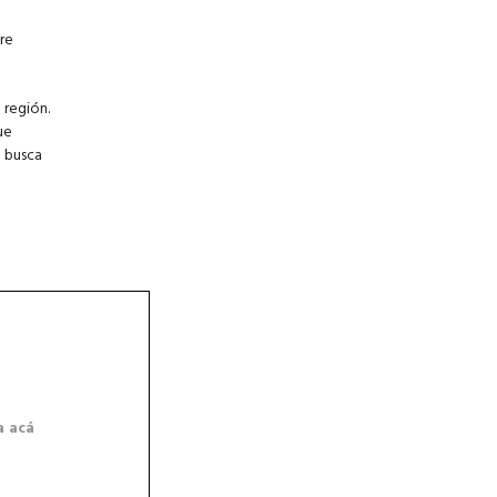
ore
 región.
ue
o busca
a acá