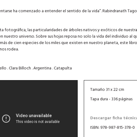
entarse ha comenzado a entender el sentido de la vida”. Rabindranath Tag
ta fotográfica, las particularidades de árboles nativos y exóticos de nuestra
n nuestro universo. Sobre sus hojas reposa no solo la vida del individuo al q
 más de cien especies de los miles que existen en nuestro planeta, este libr
 nos rodea.
llo . Clara Billoch . Argentina . Catapulta
Tamaño 31 x 22 cm
Tapa dura - 336 páginas
Descargar ficha técnic
ISBN: 978-987-815-378-0