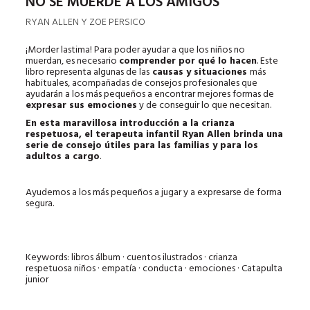
NO SE MUERDE A LOS AMIGOS
RYAN ALLEN Y ZOE PERSICO
¡Morder lastima! Para poder ayudar a que los niños no
muerdan, es necesario
comprender por qué lo hacen
. Este
libro representa algunas de las
causas y situaciones
más
habituales, acompañadas de consejos profesionales que
ayudarán a los más pequeños a encontrar mejores formas de
expresar sus emociones
y de conseguir lo que necesitan.
En esta maravillosa introducción a la crianza
respetuosa, el terapeuta infantil Ryan Allen brinda una
serie de consejo útiles para las familias y para los
adultos a cargo
.
Ayudemos a los más pequeños a jugar y a expresarse de forma
segura.
Keywords: libros álbum · cuentos ilustrados · crianza
respetuosa niños · empatía · conducta · emociones · Catapulta
junior