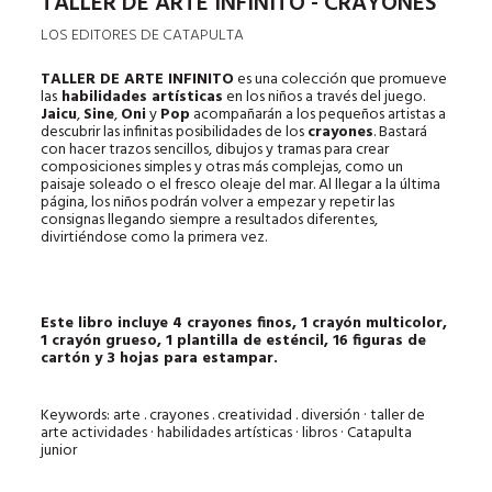
TALLER DE ARTE INFINITO - CRAYONES
LOS EDITORES DE CATAPULTA
TALLER DE ARTE INFINITO
es una colección que promueve
las
habilidades artísticas
en los niños a través del juego.
Jaicu
,
Sine
,
Oni
y
Pop
acompañarán a los pequeños artistas a
descubrir las infinitas posibilidades de los
crayones
. Bastará
con hacer trazos sencillos, dibujos y tramas para crear
composiciones simples y otras más complejas, como un
paisaje soleado o el fresco oleaje del mar. Al llegar a la última
página, los niños podrán volver a empezar y repetir las
consignas llegando siempre a resultados diferentes,
divirtiéndose como la primera vez.
Este libro incluye 4 crayones finos, 1 crayón multicolor,
1 crayón grueso, 1 plantilla de esténcil, 16 figuras de
cartón y 3 hojas para estampar.
Keywords: arte . crayones . creatividad . diversión · taller de
arte actividades · habilidades artísticas · libros · Catapulta
junior