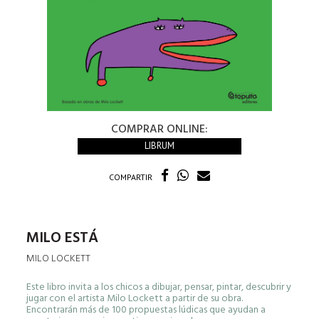
COMPRAR ONLINE:
LIBRUM
COMPARTIR
MILO ESTÁ
MILO LOCKETT
Este libro invita a los chicos a dibujar, pensar, pintar, descubrir y
jugar con el artista Milo Lockett a partir de su obra.
Encontrarán más de 100 propuestas lúdicas que ayudan a