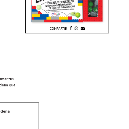
COMPARTIR
rmar tus
adena que
adena