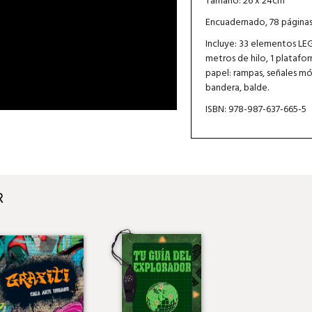
Tamaño: 26 x 24cm
Encuadernado, 78 página
Incluye: 33 elementos LEG
metros de hilo, 1 plataf
papel: rampas, señales m
bandera, balde.
ISBN: 978-987-637-665-5
R