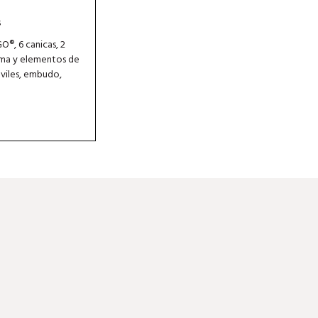
s
O®, 6 canicas, 2
orma y elementos de
óviles, embudo,