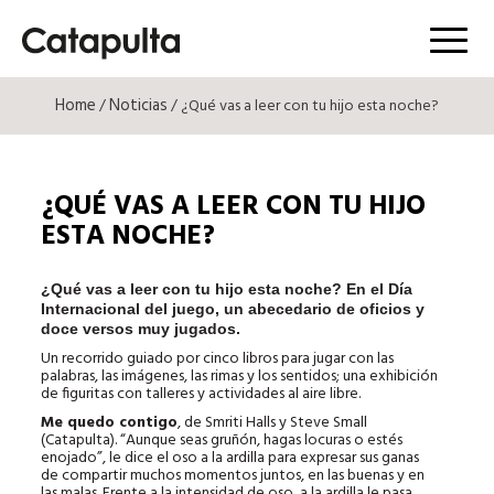
Menú
Home
Noticias
/
/ ¿Qué vas a leer con tu hijo esta noche?
¿QUÉ VAS A LEER CON TU HIJO
ESTA NOCHE?
¿Qué vas a leer con tu hijo esta noche? En el Día
Internacional del juego, un abecedario de oficios y
doce versos muy jugados.
Un recorrido guiado por cinco libros para jugar con las
palabras, las imágenes, las rimas y los sentidos; una exhibición
de figuritas con talleres y actividades al aire libre.
Me quedo contigo
, de Smriti Halls y Steve Small
(Catapulta). “Aunque seas gruñón, hagas locuras o estés
enojado”, le dice el oso a la ardilla para expresar sus ganas
de compartir muchos momentos juntos, en las buenas y en
las malas. Frente a la intensidad de oso, a la ardilla le pasa