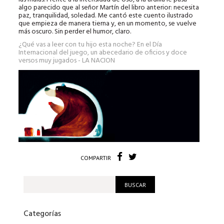
algo parecido que al señor Martín del libro anterior: necesita
paz, tranquilidad, soledad. Me cantó este cuento ilustrado
que empieza de manera tierna y, en un momento, se vuelve
más oscuro. Sin perder el humor, claro.
¿Qué vas a leer con tu hijo esta noche? En el Día
Internacional del juego, un abecedario de oficios y doce
versos muy jugados - LA NACION
COMPARTIR
Categorías