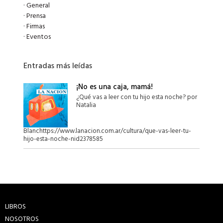
·
General
·
Prensa
·
Firmas
·
Eventos
Entradas más leídas
¡No es una caja, mamá!
¿Qué vas a leer con tu hijo esta noche? por
Natalia
Blanchttps://www.lanacion.com.ar/cultura/que-vas-leer-tu-
hijo-esta-noche-nid2378585
LIBROS
NOSOTROS