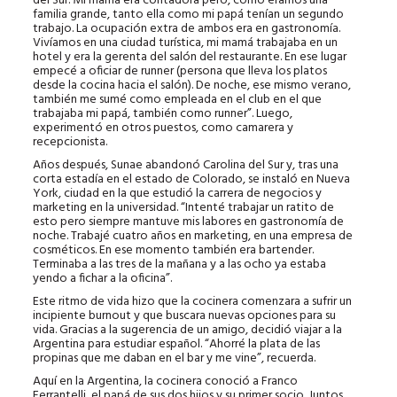
del Sur. Mi mamá era contadora pero, como éramos una
familia grande, tanto ella como mi papá tenían un segundo
trabajo. La ocupación extra de ambos era en gastronomía.
Vivíamos en una ciudad turística, mi mamá trabajaba en un
hotel y era la gerenta del salón del restaurante. En ese lugar
empecé a oficiar de runner (persona que lleva los platos
desde la cocina hacia el salón). De noche, ese mismo verano,
también me sumé como empleada en el club en el que
trabajaba mi papá, también como runner”. Luego,
experimentó en otros puestos, como camarera y
recepcionista.
Años después, Sunae abandonó Carolina del Sur y, tras una
corta estadía en el estado de Colorado, se instaló en Nueva
York, ciudad en la que estudió la carrera de negocios y
marketing en la universidad. “Intenté trabajar un ratito de
esto pero siempre mantuve mis labores en gastronomía de
noche. Trabajé cuatro años en marketing, en una empresa de
cosméticos. En ese momento también era bartender.
Terminaba a las tres de la mañana y a las ocho ya estaba
yendo a fichar a la oficina”.
Este ritmo de vida hizo que la cocinera comenzara a sufrir un
incipiente burnout y que buscara nuevas opciones para su
vida. Gracias a la sugerencia de un amigo, decidió viajar a la
Argentina para estudiar español. “Ahorré la plata de las
propinas que me daban en el bar y me vine”, recuerda.
Aquí en la Argentina, la cocinera conoció a Franco
Ferrantelli, el papá de sus dos hijos y su primer socio. Juntos