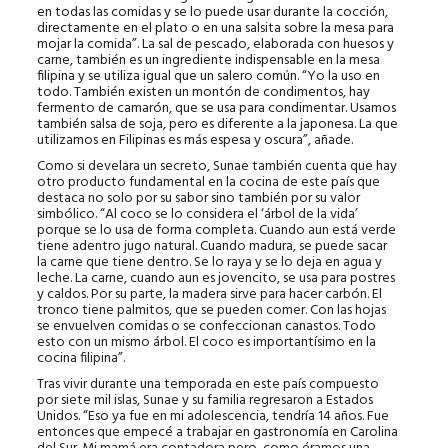
en todas las comidas y se lo puede usar durante la cocción,
directamente en el plato o en una salsita sobre la mesa para
mojar la comida”. La sal de pescado, elaborada con huesos y
carne, también es un ingrediente indispensable en la mesa
filipina y se utiliza igual que un salero común. “Yo la uso en
todo. También existen un montón de condimentos, hay
fermento de camarón, que se usa para condimentar. Usamos
también salsa de soja, pero es diferente a la japonesa. La que
utilizamos en Filipinas es más espesa y oscura”, añade.
Como si develara un secreto, Sunae también cuenta que hay
otro producto fundamental en la cocina de este país que
destaca no solo por su sabor sino también por su valor
simbólico. “Al coco se lo considera el ‘árbol de la vida’
porque se lo usa de forma completa. Cuando aun está verde
tiene adentro jugo natural. Cuando madura, se puede sacar
la carne que tiene dentro. Se lo raya y se lo deja en agua y
leche. La carne, cuando aun es jovencito, se usa para postres
y caldos. Por su parte, la madera sirve para hacer carbón. El
tronco tiene palmitos, que se pueden comer. Con las hojas
se envuelven comidas o se confeccionan canastos. Todo
esto con un mismo árbol. El coco es importantísimo en la
cocina filipina”.
Tras vivir durante una temporada en este país compuesto
por siete mil islas, Sunae y su familia regresaron a Estados
Unidos. “Eso ya fue en mi adolescencia, tendría 14 años. Fue
entonces que empecé a trabajar en gastronomía en Carolina