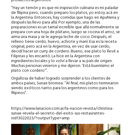
productos argentinos.
“Hay un temón y es que mi inspiración culinaria es mi paladar
de filipina pero, cuando preparo los platos, yo estoy acá en
la Argentina. Entonces, hay comidas que hago en ApuNena y
después las llevo para allá. Por ejemplo, una de las
preparaciones es un tamal increíble que allá normalmente se
prepara con una hoja de plátano, luego se cocina el arroz, se
arma una masa y se le agrega leche de coco. Después, el
relleno tiene cerdo, huevo, achiote y maní. Esa es la receta
original, pero acá en la Argentina, en vez de usar cerdo,
decidí hacer un curry de cordero. Bueno, ese plato lo llevé a
Filipinas y les encantó. La hice en la Argentina con
ingredientes locales y lo volví a llevar a su país de origen.
Muchas personas vinieron y me dijeron: ‘Está buenísimo el
plato con cordero’”.
Orgullosa de haber logrado sorprender a los clientes de
ambos países, Sunae bromea: “Al final, mis platos terminaron
siendo exóticos tanto para los argentinos como para los
filipinos”.
https://www.lanacion.com.ar/la-nacion-revista/christina-
sunae-revela-el-secreto-del-exito-sus-restaurantes-
nid13022023/?outputType=amp