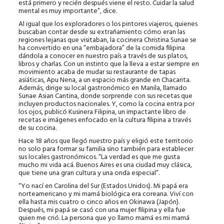
está primero y recién después viene el resto. Cuidar la salud
mental es muy importante”, dice.
Al igual que los exploradores o los pintores viajeros, quienes
buscaban contar desde su extrañamiento cómo eran las
regiones lejanas que visitaban, la cocinera Christina Sunae se
ha convertido en una “embajadora” de la comida filipina
dándola a conocer en nuestro país a través de sus platos,
libros y charlas. Con un instinto que la lleva a estar siempre en
movimiento acaba de mudar su restaurante de tapas
asiáticas, Apu Nena, a un espacio más grande en Chacarita.
Además, dirige su local gastronómico en Manila, llamado
Sunae Asian Cantina, donde sorprende con sus recetas que
incluyen productos nacionales. Y, como la cocina entra por
los ojos, publicó Kusinera Filipina, un impactante libro de
recetas e imágenes enfocado en la cultura filipina a través
de su cocina.
Hace 18 años que llegó nuestro país y eligió este territorio
no solo para formar su familia sino también para establecer
sus locales gastronómicos. “La verdad es que me gusta
mucho mi vida acá. Buenos Aires es una ciudad muy clásica,
que tiene una gran cultura y una onda especial”.
“Yo nací en Carolina del Sur (Estados Unidos). Mi papá era
norteamericano y mi mamá biológica era coreana. Viví con
ella hasta mis cuatro o cinco años en Okinawa (Japón).
Después, mi papá se casó con una mujer filipina y ella fue
quien me crió. La persona que yo llamo mamá es mi mamá