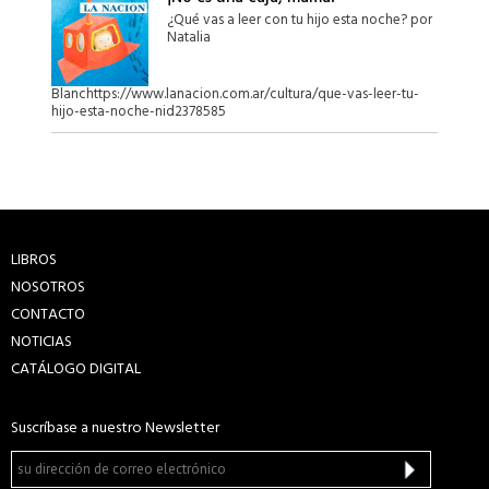
¿Qué vas a leer con tu hijo esta noche? por
Natalia
Blanchttps://www.lanacion.com.ar/cultura/que-vas-leer-tu-
hijo-esta-noche-nid2378585
LIBROS
NOSOTROS
CONTACTO
NOTICIAS
CATÁLOGO DIGITAL
Suscríbase a nuestro Newsletter