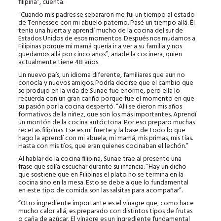
filipina”, cuenta.
“Cuando mis padres se separaron me fui un tiempo al estado
de Tennessee con mi abuelo paterno. Pasé un tiempo allá. Él
tenía una huerta y aprendí mucho de la cocina del sur de
Estados Unidos de esos momentos. Después nos mudamos a
Filipinas porque mi mamá quería ir a ver a su familia y nos
quedamos allá por cinco años”, añade la cocinera, quien
actualmente tiene 48 años.
Un nuevo país, un idioma diferente, familiares que aun no
conocía y nuevos amigos. Podría decirse que el cambio que
se produjo en la vida de Sunae fue enorme, pero ella lo
recuerda con un gran cariño porque fue el momento en que
su pasión por la cocina despertó. “Allí se dieron mis años
formativos de la niñez, que son los más importantes. Aprendí
un montón de la cocina autóctona. Por eso preparo muchas
recetas filipinas. Ese es mi fuerte y la base de todo lo que
hago la aprendí con mi abuela, mi mamá, mis primas, mis tías.
Hasta con mis tíos, que eran quienes cocinaban el lechón.”
Al hablar de la cocina filipina, Sunae trae al presente una
frase que solía escuchar durante su infancia. “Hay un dicho
que sostiene que en Filipinas el plato no se termina en la
cocina sino en la mesa. Esto se debe a que lo fundamental
en este tipo de comida son las salsitas para acompañar”.
“Otro ingrediente importante es el vinagre que, como hace
mucho calor allá, es preparado con distintos tipos de frutas
o caña de azúcar. El vinagre es un ingrediente fundamental