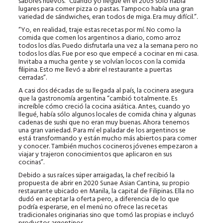
sabores nuevos. “Cuando yo llegué en el 2005 solo había
lugares para comer pizza o pastas. Tampoco había una gran
variedad de sándwiches, eran todos de miga. Era muy difícil.”.
“Yo, en realidad, traje estas recetas por mí. No como la
comida que comen los argentinos a diario, como arroz
todos los días. Puedo disfrutarla una vez a la semana pero no
todos los días. Fue por eso que empecé a cocinar en mi casa.
Invitaba a mucha gente y se volvían locos con la comida
filipina. Esto me llevó a abrir el restaurante a puertas
cerradas”.
A casi dos décadas de su llegada al país, la cocinera asegura
que la gastronomía argentina “cambió totalmente. Es
increíble cómo creció la cocina asiática. Antes, cuando yo
llegué, había sólo algunos locales de comida china y algunas
cadenas de sushi que no eran muy buenas. Ahora tenemos
una gran variedad. Para mí el paladar de los argentinos se
está transformando y están mucho más abiertos para comer
y conocer. También muchos cocineros jóvenes empezaron a
viajar y trajeron conocimientos que aplicaron en sus
cocinas”.
Debido a sus raíces súper arraigadas, la chef recibió la
propuesta de abrir en 2020 Sunae Asian Cantina, su propio
restaurante ubicado en Manila, la capital de Filipinas. Ella no
dudó en aceptar la oferta pero, a diferencia de lo que
podría esperarse, en el menú no ofrece las recetas
tradicionales originarias sino que tomó las propias e incluyó