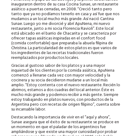
inauguraron dentro de su casa Cocina Sunae, un restaurante
asiático a puertas cerradas, en 2008. “Creció tanto pero
tanto que ya no podíamos tenerlo en casa y así fue que nos
mudamos a un local mucho más grande. Así nació Cantina
Sunae. Luego yo me divorcié y abrí ApuNena, mi nuevo
restaurante, junto a mi socia Florencia Ravioli”. Este local
está ubicado en el barrio de Chacarita y se caracteriza por
ofrecer tapas asiáticas inspiradas en el confort food
(comida confortable) que preparaba la abuela filipina de
Christina. La particularidad de estos platos es que varios de
los ingredientes de las recetas tradicionales fueron
reemplazados por productos locales.
Gracias al gustoso sabor de los platos y a una mayor
inquietud de los clientes por la comida asiática, ApuNena
comenzó a llenarse cada vez con mayor velocidad y la
cocinera y su socia decidieron mudarse a un local más
amplio. “Estoy contenta con el nuevo restaurante. Recién lo
abrimos, estamos a dos cuadras del local anterior. Éste es
mucho más grande y podemos recibir a más gente. Siempre
estoy trabajando en platos nuevos, con productos de la
Argentina pero con recetas de origen filipino”, cuenta sobre
su incansable labor.
Destacando la importancia de vivir en el “aquí y ahora”,
Sunae asegura que el éxito de su restaurante se produce en
un momento en que el paladar de los argentinos fue
ampliándose y que existe una mayor curiosidad por probar