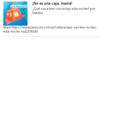
¡No es una caja, mamá!
¿Qué vas a leer con tu hijo esta noche? por
Natalia
Blanchttps://www.lanacion.com.ar/cultura/que-vas-leer-tu-hijo-
esta-noche-nid2378585