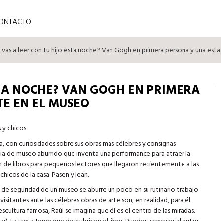
ONTACTO
vas a leer con tu hijo esta noche? Van Gogh en primera persona y una esta
STA NOCHE? VAN GOGH EN PRIMERA
TE EN EL MUSEO
 y chicos.
a, con curiosidades sobre sus obras más célebres y consignas
rdia de museo aburrido que inventa una performance para atraer la
n de libros para pequeños lectores que llegaron recientemente a las
chicos de la casa. Pasen y lean.
ia de seguridad de un museo se aburre un poco en su rutinario trabajo
isitantes ante las célebres obras de arte son, en realidad, para él.
scultura famosa, Raúl se imagina que él es el centro de las miradas.