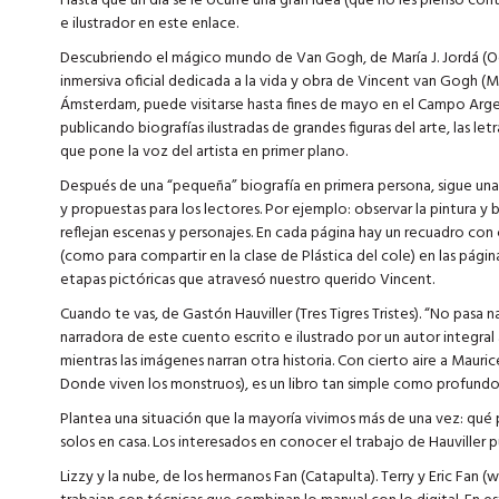
Hasta que un día se le ocurre una gran idea (que no les pienso cont
e ilustrador en este enlace.
Descubriendo el mágico mundo de Van Gogh, de María J. Jordá (Oc
inmersiva oficial dedicada a la vida y obra de Vincent van Gogh
Ámsterdam, puede visitarse hasta fines de mayo en el Campo Argent
publicando biografías ilustradas de grandes figuras del arte, las letr
que pone la voz del artista en primer plano.
Después de una “pequeña” biografía en primera persona, sigue un
y propuestas para los lectores. Por ejemplo: observar la pintura y 
reflejan escenas y personajes. En cada página hay un recuadro con 
(como para compartir en la clase de Plástica del cole) en las página
etapas pictóricas que atravesó nuestro querido Vincent.
Cuando te vas, de Gastón Hauviller (Tres Tigres Tristes). “No pasa na
narradora de este cuento escrito e ilustrado por un autor integral
mientras las imágenes narran otra historia. Con cierto aire a Mau
Donde viven los monstruos), es un libro tan simple como profundo
Plantea una situación que la mayoría vivimos más de una vez: qu
solos en casa. Los interesados en conocer el trabajo de Hauviller 
Lizzy y la nube, de los hermanos Fan (Catapulta). Terry y Eric Fan