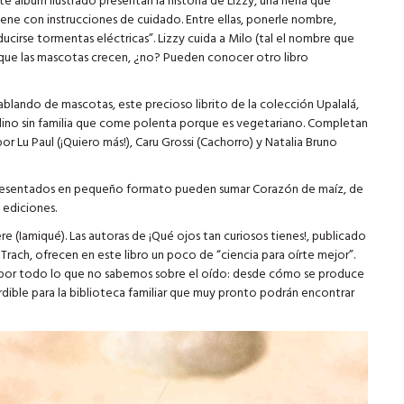
te álbum ilustrado presentan la historia de Lizzy, una nena que
e con instrucciones de cuidado. Entre ellas, ponerle nombre,
ucirse tormentas eléctricas”. Lizzy cuida a Milo (tal el nombre que
 que las mascotas crecen, ¿no? Pueden conocer otro libro
ablando de mascotas, este precioso librito de la colección Upalalá,
n dino sin familia que come polenta porque es vegetariano. Completan
por Lu Paul (¡Quiero más!), Caru Grossi (Cachorro) y Natalia Bruno
s presentados en pequeño formato pueden sumar Corazón de maíz, de
 ediciones.
e (Iamiqué). Las autoras de ¡Qué ojos tan curiosos tienes!, publicado
rach, ofrecen en este libro un poco de “ciencia para oírte mejor”.
te por todo lo que no sabemos sobre el oído: desde cómo se produce
erdible para la biblioteca familiar que muy pronto podrán encontrar