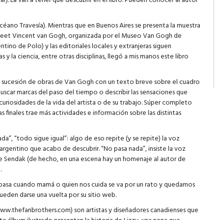
ar). La van a tener que descubrir en el libro. Pueden conocer al autor
éano Travesía). Mientras que en Buenos Aires se presenta la muestra
 (Meet Vincent van Gogh, organizada por el Museo Van Gogh de
ino de Polo) y las editoriales locales y extranjeras siguen
as y la ciencia, entre otras disciplinas, llegó a mis manos este libro
a sucesión de obras de Van Gogh con un texto breve sobre el cuadro
buscar marcas del paso del tiempo o describir las sensaciones que
curiosidades de la vida del artista o de su trabajo. Súper completo
s finales trae más actividades e información sobre las distintas
da”, “todo sigue igual”: algo de eso repite (y se repite) la voz
 argentino que acabo de descubrir. “No pasa nada”, insiste la voz
rice Sendak (de hecho, en una escena hay un homenaje al autor de
.
é pasa cuando mamá o quien nos cuida se va por un rato y quedamos
pueden darse una vuelta por su sitio web.
 (www.thefanbrothers.com) son artistas y diseñadores canadienses que