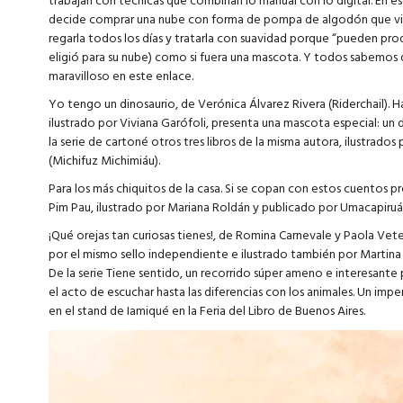
trabajan con técnicas que combinan lo manual con lo digital. En es
decide comprar una nube con forma de pompa de algodón que vien
regarla todos los días y tratarla con suavidad porque “pueden prod
eligió para su nube) como si fuera una mascota. Y todos sabemos
maravilloso en este enlace.
Yo tengo un dinosaurio, de Verónica Álvarez Rivera (Riderchail). H
ilustrado por Viviana Garófoli, presenta una mascota especial: u
la serie de cartoné otros tres libros de la misma autora, ilustrados 
(Michifuz Michimiáu).
Para los más chiquitos de la casa. Si se copan con estos cuento
Pim Pau, ilustrado por Mariana Roldán y publicado por Umacapiruá
¡Qué orejas tan curiosas tienes!, de Romina Carnevale y Paola Veter
por el mismo sello independiente e ilustrado también por Martina T
De la serie Tiene sentido, un recorrido súper ameno e interesan
el acto de escuchar hasta las diferencias con los animales. Un imp
en el stand de Iamiqué en la Feria del Libro de Buenos Aires.