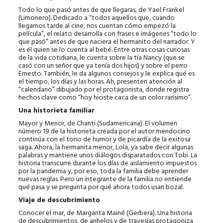
Todo lo que pasó antes de que llegaras, de Yael Frankel
(Limonero). Dedicado a “todos aquellos que, cuando
llegamos tarde al cine, nos cuentan cómo empezó la
película”, el relato desarrolla con frases e imágenes “todo lo
que pasó” antes de que naciera el hermanito del narrador. Y
es él quien se lo cuenta al bebé. Entre otras cosas curiosas
de la vida cotidiana, le cuenta sobre la tía Nancy (que se
casó con un señor que ya tenía dos hijos) y sobre el perro
Ernesto. También, le da algunos consejos y le explica qué es
el tiempo, los días y las horas. Ah, presenten atención al
“calendario” dibujado por el protagonista, donde registra
hechos clave como “hoy hiciste caca de un color rarísimo”.
Una historieta familiar
Mayor y Menor, de Chanti (Sudamericana). El volumen
número 19 de la historieta creada por el autor mendocino
continúa con el tono de humor y de picardía de la exitosa
saga. Ahora, la hermanita menor, Lola, ya sabe decir algunas
palabras y mantiene unos diálogos disparatados con Tobi. La
historia transcurre durante los días de aislamiento impuestos
por la pandemia y, por eso, toda la familia debe aprender
nuevas reglas. Pero un integrante de la familia no entiende
qué pasa y se pregunta por qué ahora todos usan bozal.
Viaje de descubrimiento
Conocer el mar, de Margarita Mainé (Gerbera). Una historia
de descubrimientos, de anhelos y de travesías protagoniza