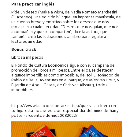
Para practicar inglés
Pide un deseo (Make a wish), de Nadia Romero Marchesini
(El Ateneo). Una edición bilingüe, en imprenta mayúscula, de
un cuento breve y emotivo sobre los deseos que nos
movilizan a cualquier edad. “Deseos que nos guían, que nos
acompañan y que se comparten”, dice la autora, que
también creó las ilustraciones. Un libro para regalar a
lectores sin edad.
Bonus track
Libros a mil pesos
El Fondo de Cultura Económica sigue con su campaña de
promoción de libros a mil pesos. Entre ellos, se destacan
algunos imperdibles como Imposible, de Isol; El soñador, de
Pablo de Bella; Aventuras en el parque, de Mies van Hout, y
El jardín de Abdul Gasazi, de Chris van Allsburg, todos
imperdibles.
https://www.lanacion.com.ar/cultura/que-vas-a-leer-con-
tu-hijo-esta-noche-edicion-especial-dia-del-nino-de-harry-
potter-a-cuentos-de-nid20082022/