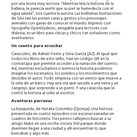
por una leona muy lectora. “Mientras leía la historia de la
ballena, le parecía sentir que su piel se humedecía con el
agua salada”, nos cuenta la autora. Las bellísimas ilustraciones
de Silvi Hei les ponen caras y gestos a los personajes:
animales con ganas de conocer el mundo. Impreso con
tipografía OpenDyslexic, amigable para lectores con
dislexia, es un libro para chicas y chicos tan soñadores como
aventureros.
Un cuento para escuchar
Caracoleo, de Adrián Yeste y Gina García (AZ). Al igual que
todos los libros de este sello, trae un código QR en la
contratapa que permite acceder a la narración del cuento.
Así, mientras escuchamos o leemos la historia podemos
imaginar los escenarios, los sonidos y los movimientos que
describe el autor. Todo empieza con un viento que mueve a
la vela de un barco. Hay una ola que sacude a una nena y un
cangrejo que sorprende a un perro. Y una caracola que le
contó la historia al oído al escritor.
Aventuras perrunas
La búsqueda, de Natalia Colombo (Ojoreja). Una historia
presentada en cuatro episodios con escenas narradas en
cuadros de historieta. Tres perros callejeros buscan a su
amigo Nube en una noche oscura. Del parque donde
duermen llegan a una ciudad y allí encuentran lo que
buscaban y algo más.