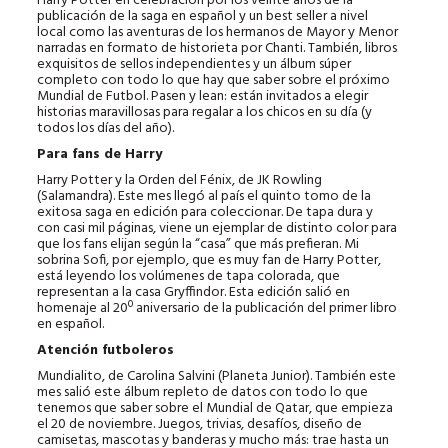
Harry Potter en celebración por los veinte años de la
publicación de la saga en español y un best seller a nivel
local como las aventuras de los hermanos de Mayor y Menor
narradas en formato de historieta por Chanti. También, libros
exquisitos de sellos independientes y un álbum súper
completo con todo lo que hay que saber sobre el próximo
Mundial de Futbol. Pasen y lean: están invitados a elegir
historias maravillosas para regalar a los chicos en su día (y
todos los días del año).
Para fans de Harry
Harry Potter y la Orden del Fénix, de JK Rowling
(Salamandra). Este mes llegó al país el quinto tomo de la
exitosa saga en edición para coleccionar. De tapa dura y
con casi mil páginas, viene un ejemplar de distinto color para
que los fans elijan según la “casa” que más prefieran. Mi
sobrina Sofi, por ejemplo, que es muy fan de Harry Potter,
está leyendo los volúmenes de tapa colorada, que
representan a la casa Gryffindor. Esta edición salió en
homenaje al 20º aniversario de la publicación del primer libro
en español.
Atención futboleros
Mundialito, de Carolina Salvini (Planeta Junior). También este
mes salió este álbum repleto de datos con todo lo que
tenemos que saber sobre el Mundial de Qatar, que empieza
el 20 de noviembre. Juegos, trivias, desafíos, diseño de
camisetas, mascotas y banderas y mucho más: trae hasta un