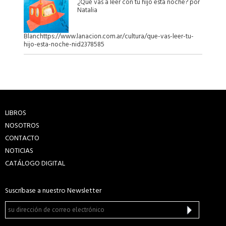
¿Qué vas a leer con tu hijo esta noche? por
Natalia
Blanchttps://www.lanacion.com.ar/cultura/que-vas-leer-tu-
hijo-esta-noche-nid2378585
LIBROS
NOSOTROS
CONTACTO
NOTICIAS
CATÁLOGO DIGITAL
Suscríbase a nuestro Newsletter