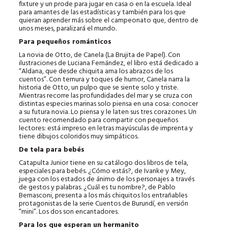
fixture y un prode para jugar en casa o en la escuela. Ideal
para amantes de las estadísticas y también para los que
quieran aprender más sobre el campeonato que, dentro de
unos meses, paralizará el mundo.
Para pequeños románticos
La novia de Otto, de Canela (La Brujita de Papel). Con
ilustraciones de Luciana Fernández, el libro está dedicado a
“Aldana, que desde chiquita ama los abrazos de los
cuentos”. Con ternura y toques de humor, Canela narra la
historia de Otto, un pulpo que se siente solo y triste.
Mientras recorre las profundidades del mar y se cruza con
distintas especies marinas solo piensa en una cosa: conocer
a su futura novia. Lo piensa y le laten sus tres corazones. Un
cuento recomendado para compartir con pequeños
lectores: está impreso en letras mayúsculas de imprenta y
tiene dibujos coloridos muy simpáticos.
De tela para bebés
Catapulta Junior tiene en su catálogo dos libros de tela,
especiales para bebés. ¿Cómo estás?, de Ivanke y Mey,
juega con los estados de ánimo de los personajes a través
de gestos y palabras. ¿Cuál es tu nombre?, de Pablo
Bernasconi, presenta a los más chiquitos los entrañables
protagonistas de la serie Cuentos de Burundí, en versión
“mini”. Los dos son encantadores.
Para los que esperan un hermanito