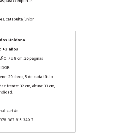
inas para completar.
es, catapulta junior
dos Unidona
: +3 años
O: 7 x 8 cm, 26 páginas
BIDOR:
ene: 20 libros, 5 de cada título
as: frente: 32 cm, altura: 33 cm,
ndidad:
m
ial: cartón
 978-987-815-340-7