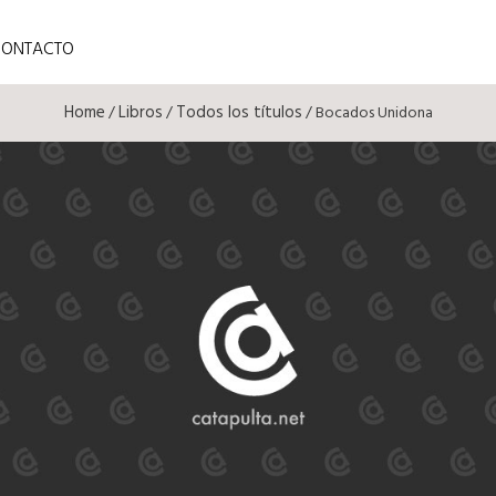
CONTACTO
Home
Libros
Todos los títulos
/
/
/ Bocados Unidona