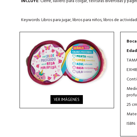
INCLUYE
: Cierre, llavero para colgar, texturas divertidas y pág
Keywords: Libros para jugar, libros para niños, libros de actividad
Boca
Edad
TAMAÑ
EXHI
Conti
Medid
profu
VER IMÁGENES
25 c
Mater
ISBN: