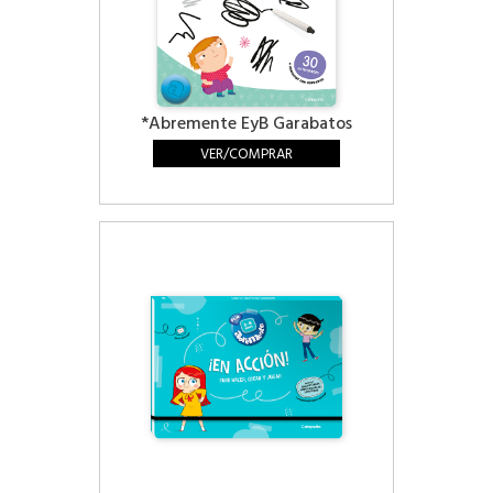
*Abremente EyB Garabatos
VER/COMPRAR