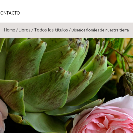
CONTACTO
Home
Libros
Todos los títulos
/
/
/ Diseños florales de nuestra tierra