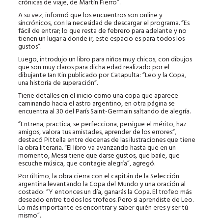
crónicas de viaje, de Martín Fierro”.
A su vez, informó que los encuentros son online y
sincrónicos, con la necesidad de descargar el programa. “Es
fácil de entrar; lo que resta de febrero para adelante y no
tienen un lugar a donde ir, este espacio es para todos los
gustos”.
Luego, introdujo un libro para niños muy chicos, con dibujos
que son muy claros para dicha edad realizado por el
dibujante Ian Kin publicado por Catapulta: “Leo y la Copa,
una historia de superación”.
Tiene detalles en el inicio como una copa que aparece
caminando hacia el astro argentino, en otra página se
encuentra al 30 del París Saint-Germain saltando de alegría.
“Entrena, practica, se perfecciona, persigue el mérito, haz
amigos, valora tus amistades, aprender de los errores“,
destacó Pittella entre decenas de las ilustraciones que tiene
la obra literaria. “El libro va avanzando hasta que en un
momento, Messi tiene que darse gustos, que baile, que
escuche música, que contagie alegría”, agregó.
Por último, la obra cierra con el capitán de la Selección
argentina levantando la Copa del Mundo y una oración al
costado: “Y entonces un día, ganarás la Copa. El trofeo más
deseado entre todos los trofeos. Pero si aprendiste de Leo.
Lo más importante es encontrar y saber quién eres y ser tú
mismo”.