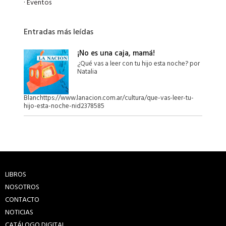
·
Eventos
Entradas más leídas
¡No es una caja, mamá!
¿Qué vas a leer con tu hijo esta noche? por
Natalia
Blanchttps://www.lanacion.com.ar/cultura/que-vas-leer-tu-
hijo-esta-noche-nid2378585
LIBROS
NOSOTROS
CONTACTO
NOTICIAS
CATÁLOGO DIGITAL