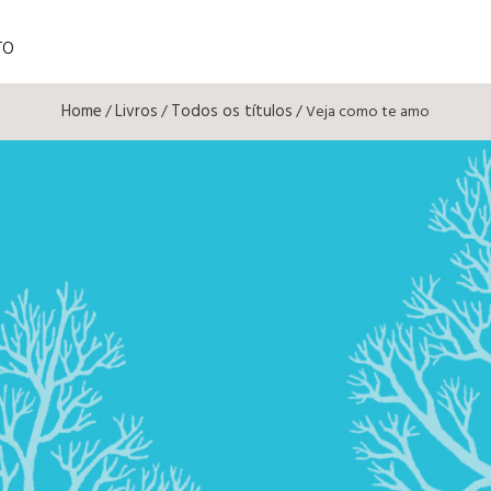
TO
Home
Livros
Todos os títulos
/
/
/ Veja como te amo